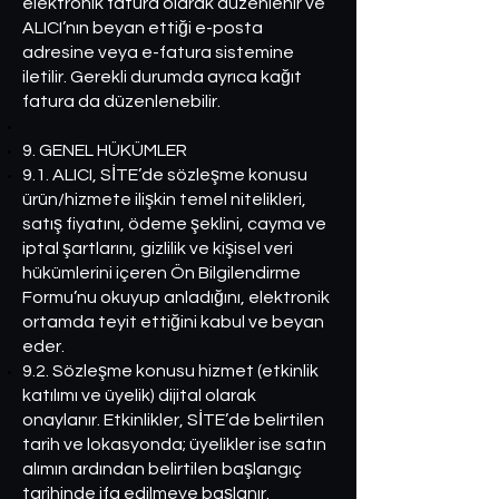
elektronik fatura olarak düzenlenir ve
ALICI’nın beyan ettiği e-posta
adresine veya e-fatura sistemine
iletilir. Gerekli durumda ayrıca kağıt
fatura da düzenlenebilir.
9. GENEL HÜKÜMLER
9.1. ALICI, SİTE’de sözleşme konusu
ürün/hizmete ilişkin temel nitelikleri,
satış fiyatını, ödeme şeklini, cayma ve
iptal şartlarını, gizlilik ve kişisel veri
hükümlerini içeren Ön Bilgilendirme
Formu’nu okuyup anladığını, elektronik
ortamda teyit ettiğini kabul ve beyan
eder.
9.2. Sözleşme konusu hizmet (etkinlik
katılımı ve üyelik) dijital olarak
onaylanır. Etkinlikler, SİTE’de belirtilen
tarih ve lokasyonda; üyelikler ise satın
alımın ardından belirtilen başlangıç
tarihinde ifa edilmeye başlanır.