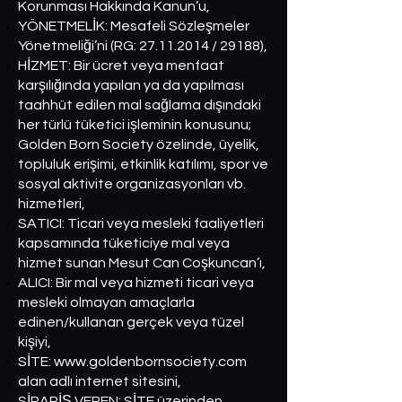
Korunması Hakkında Kanun’u,
YÖNETMELİK: Mesafeli Sözleşmeler
Yönetmeliği’ni (RG:
27.11.2014
/ 29188),
HİZMET: Bir ücret veya menfaat
karşılığında yapılan ya da yapılması
taahhüt edilen mal sağlama dışındaki
her türlü tüketici işleminin konusunu;
Golden Born Society özelinde, üyelik,
topluluk erişimi, etkinlik katılımı, spor ve
sosyal aktivite organizasyonları vb.
hizmetleri,
SATICI: Ticari veya mesleki faaliyetleri
kapsamında tüketiciye mal veya
hizmet sunan Mesut Can Coşkuncan’ı,
ALICI: Bir mal veya hizmeti ticari veya
mesleki olmayan amaçlarla
edinen/kullanan gerçek veya tüzel
kişiyi,
SİTE:
www.goldenbornsociety.com
alan adlı internet sitesini,
SİPARİŞ VEREN: SİTE üzerinden