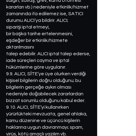
salgın, savaş, grev, kamu otoritesi
kararları vb.) nedeniyle etkinlik/hizmet
zamanında ifa edilemez ise, SATICI
durumu ALICI’ya bildirir. ALICI;
siparişi iptal etmeyi,
bir başka tarihe ertelenmesini,
eşdeğer bir etkinlik/hizmete
aktarılmasını
talep edebilir. ALICI iptal talep ederse,
iade süreçleri cayma ve iptal
hükümlerine göre uygulanır.
9.9. ALICI, SİTE’ye üye olurken verdiği
kişisel bilgilerin doğru olduğunu; bu
bilgilerin gerçeğe aykırı olması
nedeniyle doğabilecek zararlardan
bizzat sorumlu olduğunu kabul eder.
9.10. ALICI, SİTE’yi kullanırken
yürürlükteki mevzuata, genel ahlaka,
kamu düzenine ve üçüncü kişilerin
haklarına uygun davranmayı; spam,
virüs, kötü amaçlı yazılım vb.