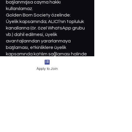
başlanmışsa cayma hakkı
kullanılamaz.
Golden Born Society özelinde:
Üyelik kapsamında; ALICI’nın topluluk
kanallarına (ör. özel WhatsApp grubu
vb.) dahil edilmesi, üyelik
avantajlarından yararlanmaya
başlaması, etkinliklere üyelik
kapsamında katılım sağlaması halinde
hizmet ifasına başlanmış sayılır ve
cayma hakkı kullanılamaz.
Apply to Join
10.2. Etkinlik Biletleri:
Belirli tarih/saatte gerçekleşen
etkinliklere ilişkin bilet satışı, niteliği
gereği tarihe bağlı boş zamanın
değerlendirilmesine yönelik hizmetler
kapsamındadır. Mevzuat gereği bu tür
hizmetlerde cayma hakkı
kısıtlanabilmekle birlikte, Golden Born
Society ALICI lehine aşağıdaki
uygulamayı benimser: